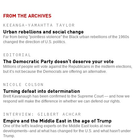
FROM THE ARCHIVES
KEEANGA-YAMAHTTA TAYLOR
Urban rebellions and social change
Far from being "pointless violence" the Black urban rebellions of the 1960s
changed the direction of U.S. politics.
EDITORIAL
The Democratic Party doesn’t deserve your vote
Millions of people will vote against the Republicans in the midterm elections,
but it’s not because the Democrats are offering an alternative.
NICOLE COLSON
Turning defeat into determination
Brett Kavanaugh has been confirmed to the Supreme Court — and how we
respond will make the difference in whether we can defend our rights.
INTERVIEW: GILBERT ACHCAR
Empire and the Middle East in the age of Trump
One of the left's leading experts on the Middle East looks at new
developments--and at what has changed for the U.S. and what hasn't under
Trump.