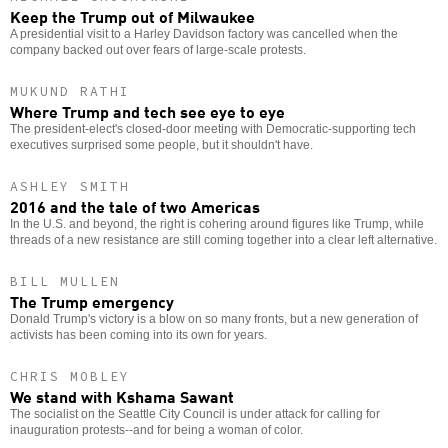
Keep the Trump out of Milwaukee
A presidential visit to a Harley Davidson factory was cancelled when the
company backed out over fears of large-scale protests.
MUKUND RATHI
Where Trump and tech see eye to eye
The president-elect's closed-door meeting with Democratic-supporting tech
executives surprised some people, but it shouldn't have.
ASHLEY SMITH
2016 and the tale of two Americas
In the U.S. and beyond, the right is cohering around figures like Trump, while
threads of a new resistance are still coming together into a clear left alternative.
BILL MULLEN
The Trump emergency
Donald Trump's victory is a blow on so many fronts, but a new generation of
activists has been coming into its own for years.
CHRIS MOBLEY
We stand with Kshama Sawant
The socialist on the Seattle City Council is under attack for calling for
inauguration protests--and for being a woman of color.