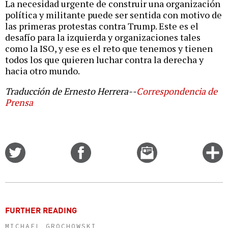
La necesidad urgente de construir una organización
política y militante puede ser sentida con motivo de
las primeras protestas contra Trump. Este es el
desafío para la izquierda y organizaciones tales
como la ISO, y ese es el reto que tenemos y tienen
todos los que quieren luchar contra la derecha y
hacia otro mundo.
Traducción de Ernesto Herrera--
Correspondencia de
Prensa
Share
Share
Email
C
on
on
this
f
Twitter
Facebook
story
o
FURTHER READING
MICHAEL GROCHOWSKI