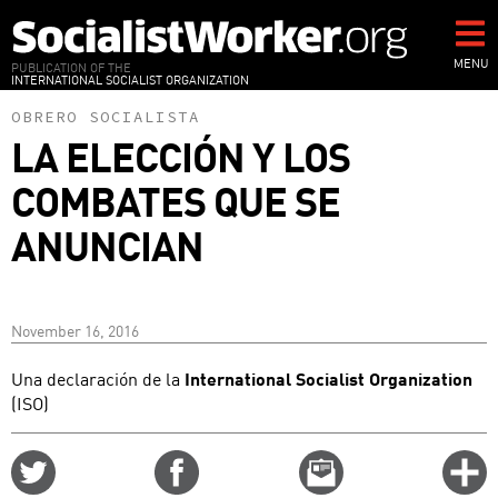
Skip
to
main
MENU
PUBLICATION OF THE
INTERNATIONAL SOCIALIST ORGANIZATION
content
OBRERO SOCIALISTA
LA ELECCIÓN Y LOS
COMBATES QUE SE
ANUNCIAN
November 16, 2016
Una declaración de la
International Socialist Organization
(ISO)
Share
Share
Email
C
on
on
this
f